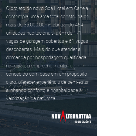
O projeto do novo Spa Hotel em Canela
contempla uma área total construída de
mais de 36.000.00m², abrigando 464
unidades habitacionais, além de 171
vagas de garagem cobertas e 61 vagas
descobertas. Mais do que atender à
demanda por hospedagem qualificada
na região, o empreendimento foi
concebido com base em um propósito
claro: oferecer experiência de bem-estar,
alinhando conforto e hospitalidade à
valorização da natureza.