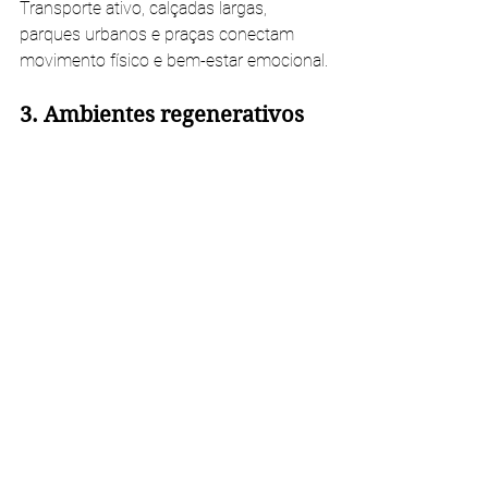
Transporte ativo, calçadas largas, 
parques urbanos e praças conectam 
movimento físico e bem-estar emocional.
3. Ambientes regenerativos
Projetos que não apenas reduzem 
danos, mas 
regeneram
 pessoas e 
natureza: telhados verdes, captação de 
água da chuva, jardins de chuva, 
energias renováveis.
4. Espaços para convivência 
e saúde mental
Locais integrados para socialização são 
essenciais na luta contra a solidão — um 
dos maiores riscos de saúde pública 
global segundo a OMS.