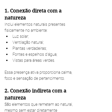
1. Conexão direta com a 
natureza
Inclui elementos naturais presentes 
fisicamente no ambiente:
Luz solar;
Ventilação natural;
Plantas verdadeiras;
Fontes e espelhos d’água;
Vistas para áreas verdes.
Essa presença ativa proporciona calma, 
foco e sensação de pertencimento.
2. Conexão indireta com a 
natureza
São elementos que remetem ao natural, 
mesmo sem estar diretamente 