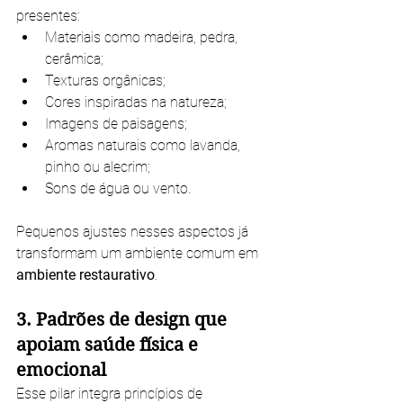
presentes:
Materiais como madeira, pedra, 
cerâmica;
Texturas orgânicas;
Cores inspiradas na natureza;
Imagens de paisagens;
Aromas naturais como lavanda, 
pinho ou alecrim;
Sons de água ou vento.
Pequenos ajustes nesses aspectos já 
transformam um ambiente comum em 
ambiente restaurativo
.
3. Padrões de design que 
apoiam saúde física e 
emocional
Esse pilar integra princípios de 