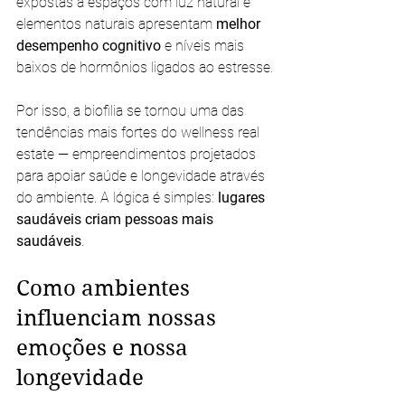
expostas a espaços com luz natural e 
elementos naturais apresentam 
melhor 
desempenho cognitivo
 e níveis mais 
baixos de hormônios ligados ao estresse.
Por isso, a biofilia se tornou uma das 
tendências mais fortes do wellness real 
estate — empreendimentos projetados 
para apoiar saúde e longevidade através 
do ambiente. A lógica é simples: 
lugares 
saudáveis criam pessoas mais 
saudáveis
.
Como ambientes 
influenciam nossas 
emoções e nossa 
longevidade