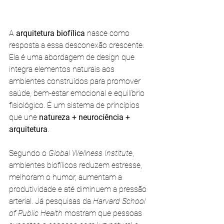
A 
arquitetura biofílica
 nasce como 
resposta a essa desconexão crescente. 
Ela é uma abordagem de design que 
integra elementos naturais aos 
ambientes construídos para promover 
saúde, bem-estar emocional e equilíbrio 
fisiológico. É um sistema de princípios 
que une 
natureza + neurociência + 
arquitetura
.
Segundo o 
Global Wellness Institute
, 
ambientes biofílicos reduzem estresse, 
melhoram o humor, aumentam a 
produtividade e até diminuem a pressão 
arterial. Já pesquisas da 
Harvard School 
of Public Health
 mostram que pessoas 