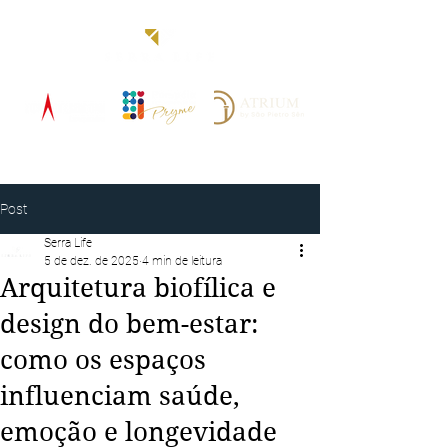
Blog
Post
Serra Life
5 de dez. de 2025
4 min de leitura
Arquitetura biofílica e
design do bem-estar:
como os espaços
influenciam saúde,
emoção e longevidade