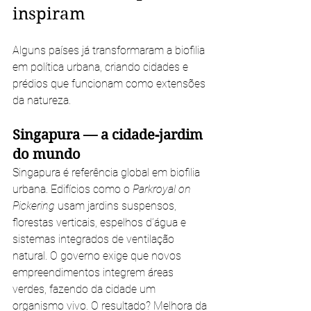
inspiram
Alguns países já transformaram a biofilia 
em política urbana, criando cidades e 
prédios que funcionam como extensões 
da natureza.
Singapura — a cidade-jardim 
do mundo
Singapura é referência global em biofilia 
urbana. Edifícios como o 
Parkroyal on 
Pickering
 usam jardins suspensos, 
florestas verticais, espelhos d’água e 
sistemas integrados de ventilação 
natural. O governo exige que novos 
empreendimentos integrem áreas 
verdes, fazendo da cidade um 
organismo vivo. O resultado? Melhora da 