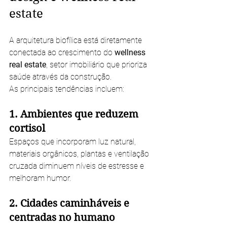
estate
A arquitetura biofílica está diretamente 
conectada ao crescimento do 
wellness 
real estate
, setor imobiliário que prioriza 
saúde através da construção.
As principais tendências incluem:
1. Ambientes que reduzem 
cortisol
Espaços que incorporam luz natural, 
materiais orgânicos, plantas e ventilação 
cruzada diminuem níveis de estresse e 
melhoram humor.
2. Cidades caminháveis e 
centradas no humano