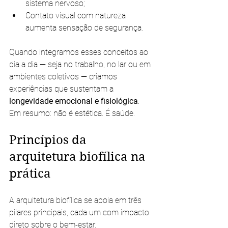
sistema nervoso;
Contato visual com natureza 
aumenta sensação de segurança.
Quando integramos esses conceitos ao 
dia a dia — seja no trabalho, no lar ou em 
ambientes coletivos — criamos 
experiências que sustentam a 
longevidade emocional e fisiológica
.
Em resumo: não é estética. É saúde.
Princípios da 
arquitetura biofílica na 
prática
A arquitetura biofílica se apoia em três 
pilares principais, cada um com impacto 
direto sobre o bem-estar.