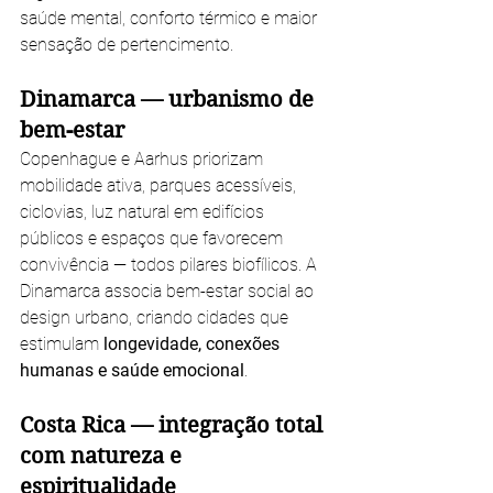
saúde mental, conforto térmico e maior 
sensação de pertencimento.
Dinamarca — urbanismo de 
bem-estar
Copenhague e Aarhus priorizam 
mobilidade ativa, parques acessíveis, 
ciclovias, luz natural em edifícios 
públicos e espaços que favorecem 
convivência — todos pilares biofílicos. A 
Dinamarca associa bem-estar social ao 
design urbano, criando cidades que 
estimulam 
longevidade, conexões 
humanas e saúde emocional
.
Costa Rica — integração total 
com natureza e 
espiritualidade