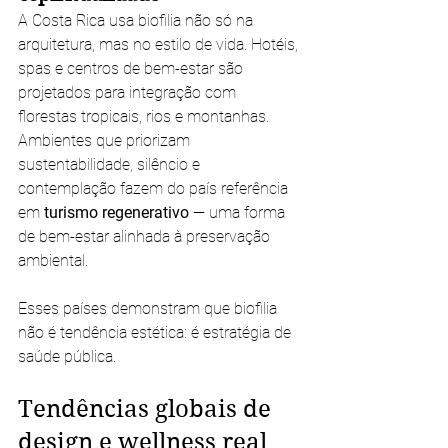
A Costa Rica usa biofilia não só na 
arquitetura, mas no estilo de vida. Hotéis, 
spas e centros de bem-estar são 
projetados para integração com 
florestas tropicais, rios e montanhas. 
Ambientes que priorizam 
sustentabilidade, silêncio e 
contemplação fazem do país referência 
em 
turismo regenerativo
 — uma forma 
de bem-estar alinhada à preservação 
ambiental.
Esses países demonstram que biofilia 
não é tendência estética: é estratégia de 
saúde pública.
Tendências globais de 
design e wellness real 