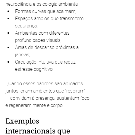
neurociência e psicologia ambiental:
Formas curvas que acalmam;
Espaços amplos que transmitem 
segurança;
Ambientes com diferentes 
profundidades visuais;
Áreas de descanso próximas a 
janelas;
Circulação intuitiva que reduz 
estresse cognitivo.
Quando esses padrões são aplicados 
juntos, criam ambientes que “respiram” 
— convidam à presença, sustentam foco 
e regeneram mente e corpo.
Exemplos 
internacionais que 