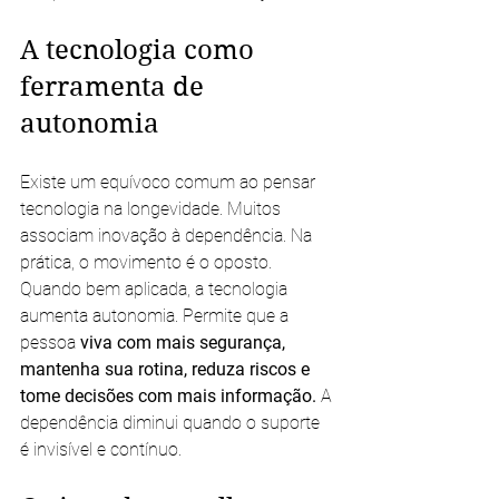
A tecnologia como 
ferramenta de 
autonomia
Existe um equívoco comum ao pensar 
tecnologia na longevidade. Muitos 
associam inovação à dependência. Na 
prática, o movimento é o oposto. 
Quando bem aplicada, a tecnologia 
aumenta autonomia. Permite que a 
pessoa 
viva com mais segurança, 
mantenha sua rotina, reduza riscos e 
tome decisões com mais informação. 
A 
dependência diminui quando o suporte 
é invisível e contínuo.