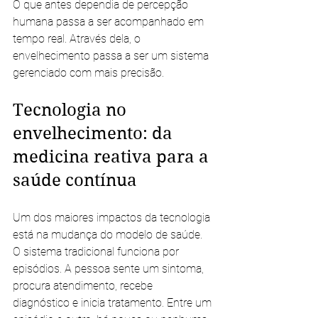
O que antes dependia de percepção 
humana passa a ser acompanhado em 
tempo real. Através dela, o 
envelhecimento passa a ser um sistema 
gerenciado com mais precisão.
Tecnologia no 
envelhecimento: da 
medicina reativa para a 
saúde contínua
Um dos maiores impactos da tecnologia 
está na mudança do modelo de saúde. 
O sistema tradicional funciona por 
episódios. A pessoa sente um sintoma, 
procura atendimento, recebe 
diagnóstico e inicia tratamento. Entre um 