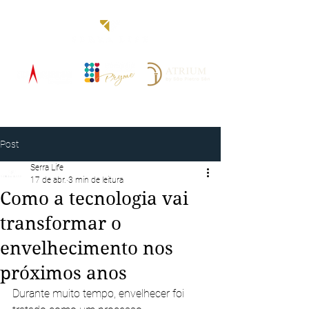
Blog
Post
Serra Life
17 de abr.
3 min de leitura
Como a tecnologia vai
transformar o
envelhecimento nos
próximos anos
Durante muito tempo, envelhecer foi 