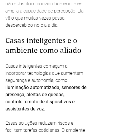
não substitui o cuidado humano, mas 
amplia a capacidade de percepção. Ela 
vê o que muitas vezes passa 
despercebido no dia a dia.
Casas inteligentes e o 
ambiente como aliado
Casas inteligentes começam a 
incorporar tecnologias que aumentam 
segurança e autonomia, como 
iluminação automatizada, sensores de 
presença, alertas de quedas, 
controle remoto de dispositivos e 
assistentes de voz.
Essas soluções reduzem riscos e 
facilitam tarefas cotidianas. O ambiente 