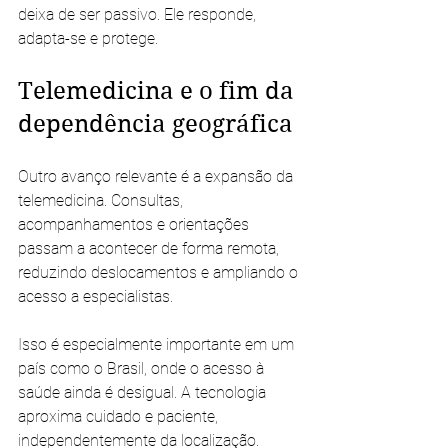
deixa de ser passivo. Ele responde, 
adapta-se e protege.
Telemedicina e o fim da 
dependência geográfica
Outro avanço relevante é a expansão da 
telemedicina. Consultas, 
acompanhamentos e orientações 
passam a acontecer de forma remota, 
reduzindo deslocamentos e ampliando o 
acesso a especialistas.
Isso é especialmente importante em um 
país como o Brasil, onde o acesso à 
saúde ainda é desigual. A tecnologia 
aproxima cuidado e paciente, 
independentemente da localização.