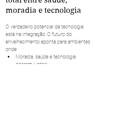
total entre saúde, 
moradia e tecnologia
O verdadeiro potencial da tecnologia 
está na integração. O futuro do 
envelhecimento aponta para ambientes 
onde:
Moradia, saúde e tecnologia 
operam juntos;
Dados são utilizados para prevenir, 
não apenas tratar;
O cuidado acontece de forma 
contínua;
A autonomia é preservada por mais 
tempo.
Essa integração cria um novo padrão de 
vida. Trata-se de viver melhor por causa 
da tecnologia.