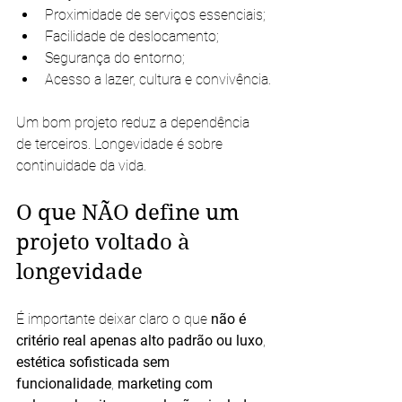
Proximidade de serviços essenciais;
Facilidade de deslocamento;
Segurança do entorno;
Acesso a lazer, cultura e convivência.
Um bom projeto reduz a dependência 
de terceiros. Longevidade é sobre 
continuidade da vida.
O que NÃO define um 
projeto voltado à 
longevidade
É importante deixar claro o que 
não é 
critério real
apenas alto padrão ou luxo
, 
estética sofisticada sem 
funcionalidade
, 
marketing com 