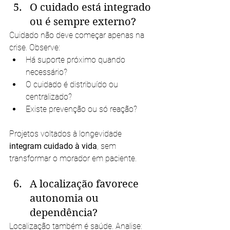
O cuidado está integrado 
ou é sempre externo?
Cuidado não deve começar apenas na 
crise. Observe:
Há suporte próximo quando 
necessário?
O cuidado é distribuído ou 
centralizado?
Existe prevenção ou só reação?
Projetos voltados à longevidade 
integram cuidado à vida
, sem 
transformar o morador em paciente.
A localização favorece 
autonomia ou 
dependência?
Localização também é saúde. Analise: