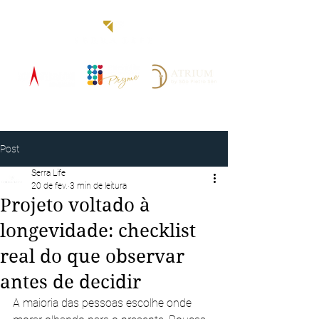
Blog
Post
Serra Life
20 de fev.
3 min de leitura
Projeto voltado à
longevidade: checklist
real do que observar
antes de decidir
A maioria das pessoas escolhe onde 