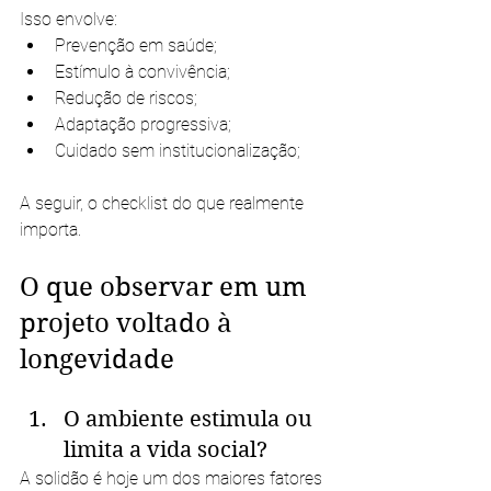
Isso envolve:
Prevenção em saúde;
Estímulo à convivência;
Redução de riscos;
Adaptação progressiva;
Cuidado sem institucionalização;
A seguir, o checklist do que realmente 
importa.
O que observar em um 
projeto voltado à 
longevidade
O ambiente estimula ou 
limita a vida social?
A solidão é hoje um dos maiores fatores 