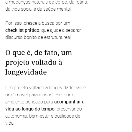
a mudanças naturais do corpo, da rotina, 
da vida social e da saúde mental.
Por isso, cresce a busca por um 
checklist prático
, que ajude a separar 
discurso bonito de estrutura real.
O que é, de fato, um 
projeto voltado à 
longevidade
Um projeto voltado à longevidade não é 
um “imóvel para idosos”. Ele é um 
ambiente pensado para 
acompanhar a 
vida ao longo do tempo
, preservando 
autonomia, bem-estar e qualidade de 
vida.