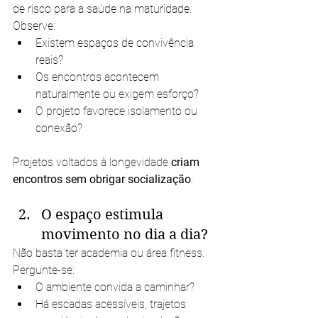
de risco para a saúde na maturidade. 
Observe:
Existem espaços de convivência 
reais?
Os encontros acontecem 
naturalmente ou exigem esforço?
O projeto favorece isolamento ou 
conexão?
Projetos voltados à longevidade 
criam 
encontros sem obrigar socialização
.
O espaço estimula 
movimento no dia a dia?
Não basta ter academia ou área fitness. 
Pergunte-se:
O ambiente convida a caminhar?
Há escadas acessíveis, trajetos 