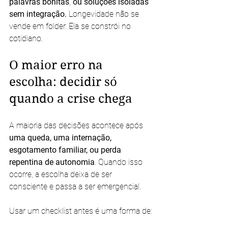
palavras bonitas
, 
ou soluções isoladas 
sem integração. 
Longevidade não se 
vende em folder. Ela se constrói no 
cotidiano.
O maior erro na 
escolha: decidir só 
quando a crise chega
A maioria das decisões acontece após 
uma queda, uma internação, 
esgotamento familiar, ou perda 
repentina de autonomia
. Quando isso 
ocorre, a escolha deixa de ser 
consciente e passa a ser emergencial. 
Usar um checklist antes é uma forma de:
Preservar autonomia;