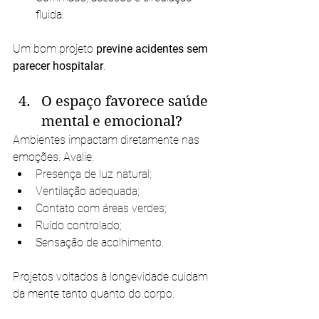
fluida.
Um bom projeto 
previne acidentes sem 
parecer hospitalar
.
O espaço favorece saúde 
mental e emocional?
Ambientes impactam diretamente nas 
emoções. Avalie:
Presença de luz natural;
Ventilação adequada;
Contato com áreas verdes;
Ruído controlado;
Sensação de acolhimento.
Projetos voltados à longevidade cuidam 
da mente tanto quanto do corpo.