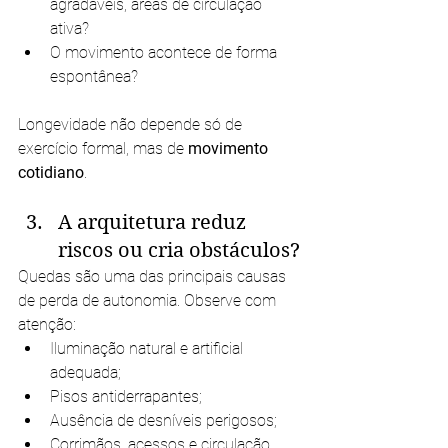
agradáveis, áreas de circulação 
ativa?
O movimento acontece de forma 
espontânea?
Longevidade não depende só de 
exercício formal, mas de 
movimento 
cotidiano
.
A arquitetura reduz 
riscos ou cria obstáculos?
Quedas são uma das principais causas 
de perda de autonomia. Observe com 
atenção:
Iluminação natural e artificial 
adequada;
Pisos antiderrapantes;
Ausência de desníveis perigosos;
Corrimãos, acessos e circulação 