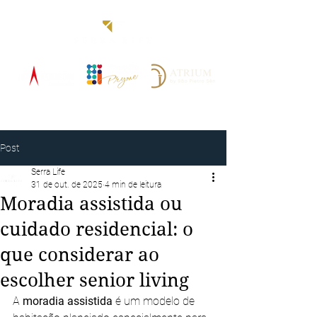
Blog
Post
Serra Life
31 de out. de 2025
4 min de leitura
Moradia assistida ou
cuidado residencial: o
que considerar ao
escolher senior living
A 
moradia assistida
 é um modelo de 