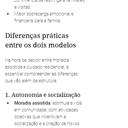
convivência se restringe a familiares 
e visitas;
Maior sobrecarga emocional e 
financeira para a família.
Diferenças práticas 
entre os dois modelos
Na hora de decidir entre moradia 
assistida e cuidado residencial, é 
essencial compreender as diferenças 
que vão além da estrutura.
1. Autonomia e socialização
Moradia assistida
: estimula a vida 
em comunidade, com atividades 
coletivas que incentivam a 
socialização e a criação de novos 