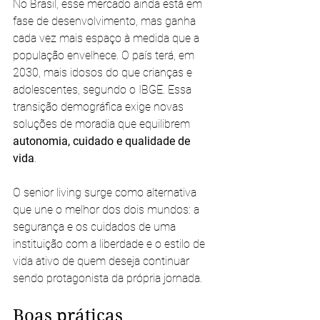
No Brasil, esse mercado ainda está em 
fase de desenvolvimento, mas ganha 
cada vez mais espaço à medida que a 
população envelhece. O país terá, em 
2030, mais idosos do que crianças e 
adolescentes, segundo o IBGE. Essa 
transição demográfica exige novas 
soluções de moradia que equilibrem 
autonomia, cuidado e qualidade de 
vida
.
O senior living surge como alternativa 
que une o melhor dos dois mundos: a 
segurança e os cuidados de uma 
instituição com a liberdade e o estilo de 
vida ativo de quem deseja continuar 
sendo protagonista da própria jornada.
Boas práticas 