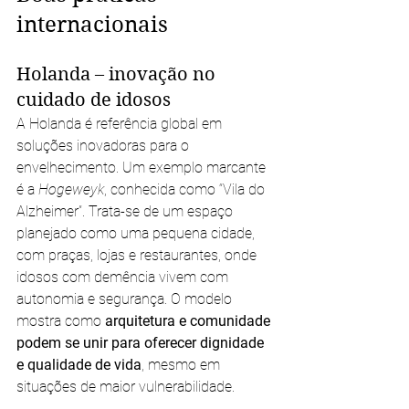
internacionais
Holanda – inovação no 
cuidado de idosos
A Holanda é referência global em 
soluções inovadoras para o 
envelhecimento. Um exemplo marcante 
é a 
Hogeweyk
, conhecida como “Vila do 
Alzheimer”. Trata-se de um espaço 
planejado como uma pequena cidade, 
com praças, lojas e restaurantes, onde 
idosos com demência vivem com 
autonomia e segurança. O modelo 
mostra como 
arquitetura e comunidade 
podem se unir para oferecer dignidade 
e qualidade de vida
, mesmo em 
situações de maior vulnerabilidade.