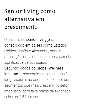
Senior living como 
alternativa em 
crescimento
O modelo de 
senior living
 já é 
consolidado em países como Estados 
Unidos, Japão e Alemanha, onde a 
população idosa representa uma parcela 
significativa da sociedade.
Segundo dados do 
Global Wellness 
Institute
, empreendimentos voltados à 
longevidade e ao bem-estar são um dos 
segmentos que mais crescem no setor 
imobiliário, com taxa média de expansão 
acima de 18% ao ano.