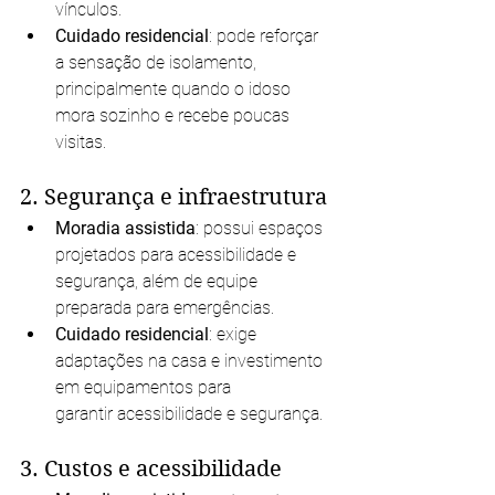
vínculos.
Cuidado residencial
: pode reforçar 
a sensação de isolamento, 
principalmente quando o idoso 
mora sozinho e recebe poucas 
visitas.
2. Segurança e infraestrutura
Moradia assistida
: possui espaços 
projetados para acessibilidade e 
segurança, além de equipe 
preparada para emergências.
Cuidado residencial
: exige 
adaptações na casa e investimento 
em equipamentos para 
garantir acessibilidade e segurança.
3. Custos e acessibilidade