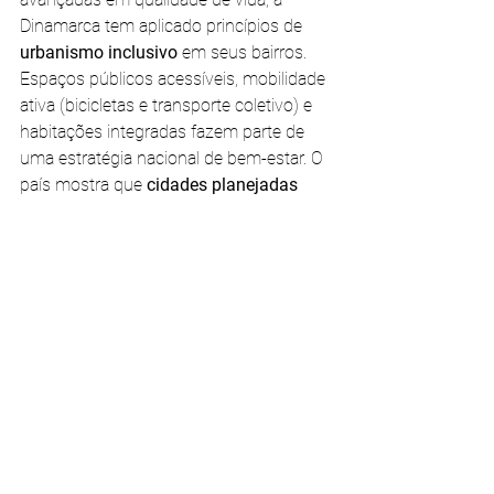
Dinamarca tem aplicado princípios de 
urbanismo inclusivo
 em seus bairros. 
Espaços públicos acessíveis, mobilidade 
ativa (bicicletas e transporte coletivo) e 
habitações integradas fazem parte de 
uma estratégia nacional de bem-estar. O 
país mostra que 
cidades planejadas 
para todas as idades
 são fundamentais 
para promover o envelhecimento ativo.
Esses modelos internacionais mostram 
que é possível 
envelhecer com 
dignidade, autonomia e pertencimento
, 
em ambientes que estimulam tanto o 
corpo quanto a mente.
A escolha entre 
moradia assistida e 