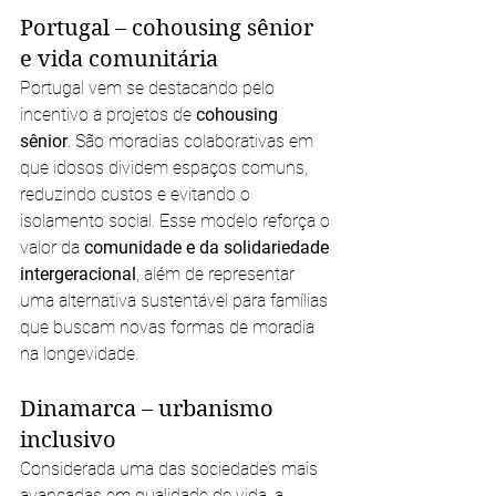
Portugal – cohousing sênior 
e vida comunitária
Portugal vem se destacando pelo 
incentivo a projetos de 
cohousing 
sênior
. São moradias colaborativas em 
que idosos dividem espaços comuns, 
reduzindo custos e evitando o 
isolamento social. Esse modelo reforça o 
valor da 
comunidade e da solidariedade 
intergeracional
, além de representar 
uma alternativa sustentável para famílias 
que buscam novas formas de moradia 
na longevidade.
Dinamarca – urbanismo 
inclusivo
Considerada uma das sociedades mais 
avançadas em qualidade de vida, a 