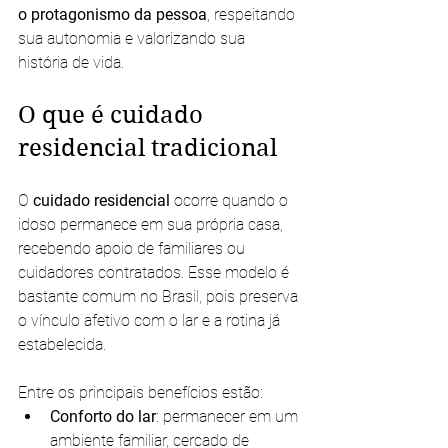
o protagonismo da pessoa
, respeitando 
sua autonomia e valorizando sua 
história de vida.
O que é cuidado 
residencial tradicional
O 
cuidado residencial
 ocorre quando o 
idoso permanece em sua própria casa, 
recebendo apoio de familiares ou 
cuidadores contratados. Esse modelo é 
bastante comum no Brasil, pois preserva 
o vínculo afetivo com o lar e a rotina já 
estabelecida.
Entre os principais benefícios estão:
Conforto do lar
: permanecer em um 
ambiente familiar, cercado de 